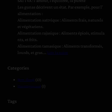
r
SATTVA : l’amour, l’équilibre, la pureté
t
i
Les gunas décrivent un état. Par exemple, pour l’
l
s
alimentation :
’
h
Alimentation sattvique : Aliments frais, naturels
É
n
et végétariens.
c
a
Alimentation rajasique : Aliments épicés, stimula
o
m
nts, et frits.
n
u
Alimentation tamasique : Aliments transformés,
o
r
lourds, et gras.…
Lire la suite
m
t
:
i
i
T
Categories
e
a
B
:
m
Non classé
(13)
a
a
Uncategorized
(1)
s
U
s
é
n
Tags
e
R
s
M
a