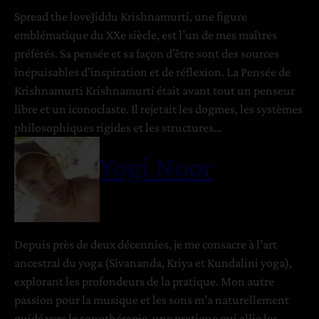
u
e
Spread the loveJiddu Krishnamurti, une figure
r
emblématique du XXe siècle, est l’un de mes maîtres
u
l
préférés. Sa pensée et sa façon d’être sont des sources
n
a
inépuisables d’inspiration et de réflexion. La Pensée de
M
Krishnamurti Krishnamurti était avant tout un penseur
o
N
libre et un iconoclaste. Il rejetait les dogmes, les systèmes
n
a
philosophiques rigides et les structures…
d
t
e
u
Yogi Noor
e
r
n
e
H
a
Depuis près de deux décennies, je me consacre à l’art
r
ancestral du yoga (Sivananda, Kriya et Kundalini yoga),
m
explorant les profondeurs de la pratique. Mon autre
o
passion pour la musique et les sons m’a naturellement
n
guidé vers la sonothérapie, une pratique qui allie les