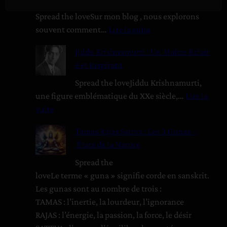
h
Spread the loveSur mon blog , nous explorons
e
souvent comment…
Lire la suite
r
:
Jiddu Krishnamurti : Un Maître Éclair
L
é et Inspirant
e
P
Spread the loveJiddu Krishnamurti,
r
une figure emblématique du XXe siècle,…
Lire la
o
suite
j
:
Tamas Rajas Sattva : Les 3 Gunas –
e
J
États de la Nature
t
i
V
d
Spread the
e
d
loveLe terme « guna » signifie corde en sanskrit.
n
u
Les gunas sont au nombre de trois :
u
TAMAS : l’inertie, la lourdeur, l’ignorance
s
K
RAJAS : l’énergie, la passion, la force, le désir
e