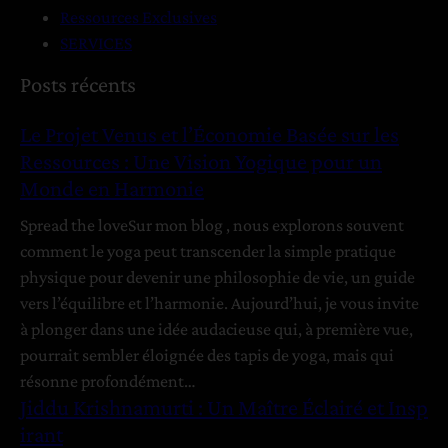
n
I
3
Ressources Exclusives
e
n
SERVICES
V
s
G
Posts récents
i
p
u
s
i
n
Le Projet Venus et l’Économie Basée sur les
i
r
a
Ressources : Une Vision Yogique pour un
o
a
s
Monde en Harmonie
n
n
Y
t
–
Spread the loveSur mon blog , nous explorons souvent
o
comment le yoga peut transcender la simple pratique
g
É
physique pour devenir une philosophie de vie, un guide
i
t
vers l’équilibre et l’harmonie. Aujourd’hui, je vous invite
q
a
à plonger dans une idée audacieuse qui, à première vue,
u
t
pourrait sembler éloignée des tapis de yoga, mais qui
e
s
résonne profondément…
p
Jiddu Krishnamurti : Un Maître Éclairé et Insp
o
d
irant