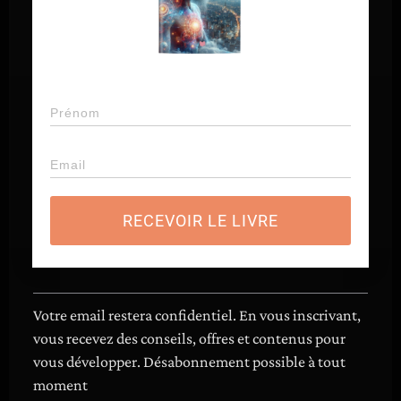
RECEVOIR LE LIVRE
R
e
c
Popular Posts
Votre email restera confidentiel. En vous inscrivant,
h
vous recevez des conseils, offres et contenus pour
Le Projet Venus et l’Économie Basée
e
vous développer. Désabonnement possible à tout
sur les Ressources : Une Vision
r
moment
Yogique pour un Monde en Harmonie
c