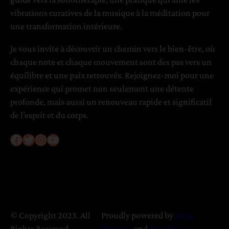
i
vibrations curatives de la musique à la méditation pour
e
une transformation intérieure.
Je vous invite à découvrir un chemin vers le bien-être, où
chaque note et chaque mouvement sont des pas vers un
équilibre et une paix retrouvés. Rejoignez-moi pour une
expérience qui promet non seulement une détente
profonde, mais aussi un renouveau rapide et significatif
de l’esprit et du corps.
Facebook
Twitter
Instagram
YouTube
© Copyright 2023. All
Proudly powered by
Alexa
Rights Reserved.
Themes
. and
WordPress
.