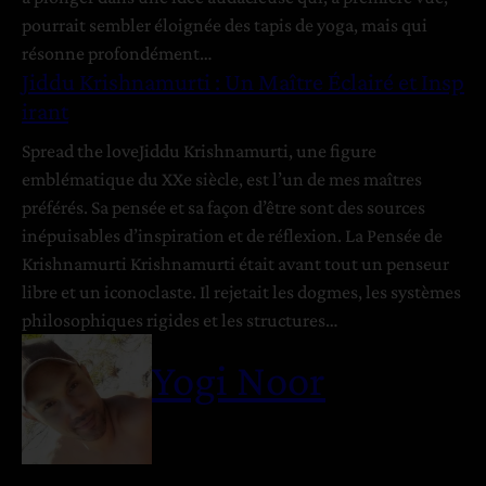
u
t
pourrait sembler éloignée des tapis de yoga, mais qui
e
s
résonne profondément…
p
Jiddu Krishnamurti : Un Maître Éclairé et Insp
o
d
irant
u
e
Spread the loveJiddu Krishnamurti, une figure
r
emblématique du XXe siècle, est l’un de mes maîtres
u
l
préférés. Sa pensée et sa façon d’être sont des sources
n
a
inépuisables d’inspiration et de réflexion. La Pensée de
M
Krishnamurti Krishnamurti était avant tout un penseur
o
N
libre et un iconoclaste. Il rejetait les dogmes, les systèmes
n
a
philosophiques rigides et les structures…
d
t
e
u
Yogi Noor
e
r
n
e
H
a