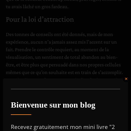
tu avais lâché un gros fardeau.
Pour la loi d’attraction
Des tonnes de conseils ont été donnés, mais de mon
expérience, aucun n’a jamais assez mis l’accent sur un
fait. Prendre le contrôle requiert, au moment de la
visualisation, un sentiment de total abandon au bien-
être, et être plus que persuadé dans nos propres cellules
mêmes que ce qu’on souhaite est en train de s’accomplir.
Ce qui crée un cercle vertueux — je cherche à me sentir
bien pour bien visualiser, ce que je visualise me rend
bien.
Bienvenue sur mon blog
Recevez gratuitement mon mini livre "2