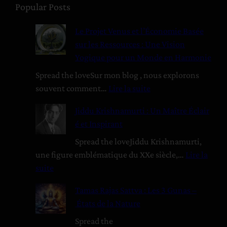
c
Popular Posts
h
Le Projet Venus et l’Économie Basée
e
sur les Ressources : Une Vision
r
Yogique pour un Monde en Harmonie
c
h
Spread the loveSur mon blog , nous explorons
e
souvent comment…
Lire la suite
r
:
Jiddu Krishnamurti : Un Maître Éclair
L
é et Inspirant
e
P
Spread the loveJiddu Krishnamurti,
r
une figure emblématique du XXe siècle,…
Lire la
o
suite
j
:
Tamas Rajas Sattva : Les 3 Gunas –
e
J
États de la Nature
t
i
V
d
Spread the