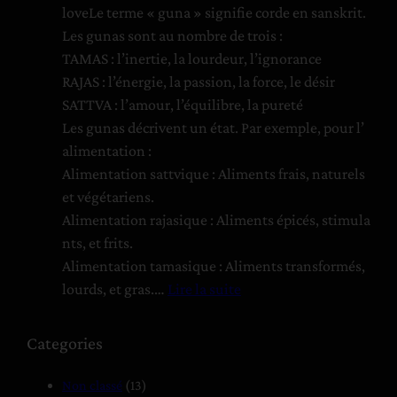
e
d
loveLe terme « guna » signifie corde en sanskrit.
n
u
Les gunas sont au nombre de trois :
u
TAMAS : l’inertie, la lourdeur, l’ignorance
s
K
RAJAS : l’énergie, la passion, la force, le désir
e
r
SATTVA : l’amour, l’équilibre, la pureté
t
i
Les gunas décrivent un état. Par exemple, pour l’
l
s
alimentation :
’
h
Alimentation sattvique : Aliments frais, naturels
É
n
et végétariens.
c
a
Alimentation rajasique : Aliments épicés, stimula
o
m
nts, et frits.
n
u
Alimentation tamasique : Aliments transformés,
o
r
lourds, et gras.…
Lire la suite
m
t
:
i
i
T
Categories
e
a
B
:
m
Non classé
(13)