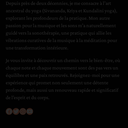
Depuis près de deux décennies, je me consacre à l’art
r
ancestral du yoga (Sivananda, Kriya et Kundalini yoga),
m
explorant les profondeurs de la pratique. Mon autre
o
passion pour la musique et les sons m’a naturellement
n
guidé vers la sonothérapie, une pratique qui allie les
i
vibrations curatives de la musique à la méditation pour
e
une transformation intérieure.
Je vous invite à découvrir un chemin vers le bien-être, où
chaque note et chaque mouvement sont des pas vers un
équilibre et une paix retrouvés. Rejoignez-moi pour une
expérience qui promet non seulement une détente
profonde, mais aussi un renouveau rapide et significatif
de l’esprit et du corps.
Facebook
Twitter
Instagram
YouTube