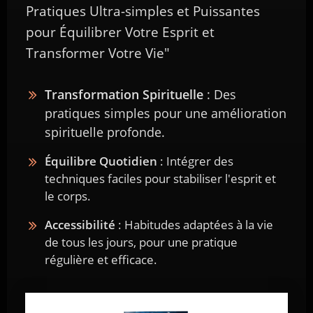
Pratiques Ultra-simples et Puissantes
pour Équilibrer Votre Esprit et
Transformer Votre Vie"
Transformation Spirituelle
: Des
Vous avez trouvé ce contenu
pratiques simples pour une amélioration
utile ?
spirituelle profonde.
Équilibre Quotidien
: Intégrer des
Recevez gratuitement en complément le livre
« 2
techniques faciles pour stabiliser l'esprit et
Pratiques Ultra-Simples et Puissantes pour une
le corps.
Transformation Spirituelle Durable »
.
Ce livre vous aidera à :
Accessibilité
: Habitudes adaptées à la vie
de tous les jours, pour une pratique
Atteindre une transformation spirituelle
régulière et efficace.
profonde
Stabiliser votre esprit et votre corps
Intégrer facilement des pratiques