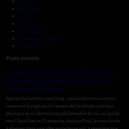
é
BLOG
e
L
CONTACT
s
e
e
Merci
:
t
s
Plan du site
U
PORTFOLIO
n
I
3
Ressources Exclusives
e
n
SERVICES
V
s
G
Posts récents
i
p
u
s
i
n
Le Projet Venus et l’Économie Basée sur les
i
r
a
Ressources : Une Vision Yogique pour un
o
a
s
Monde en Harmonie
n
n
Y
t
–
Spread the loveSur mon blog , nous explorons souvent
o
comment le yoga peut transcender la simple pratique
g
É
physique pour devenir une philosophie de vie, un guide
i
t
vers l’équilibre et l’harmonie. Aujourd’hui, je vous invite
q
a
à plonger dans une idée audacieuse qui, à première vue,